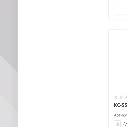
КС-55
Артику
До