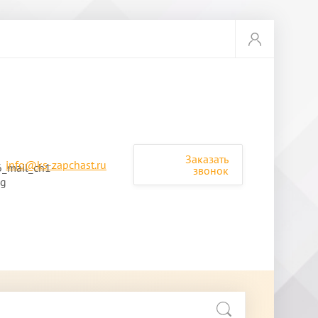
Заказать
info@ks-zapchast.ru
звонок