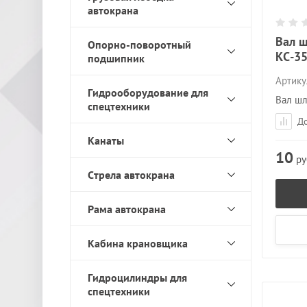
автокрана
Вал 
Опорно-поворотный
КС-35
подшипник
Артику
Гидрооборудование для
Вал шл
спецтехники
До
Канаты
10
ру
Стрела автокрана
Рама автокрана
Кабина крановщика
Гидроцилиндры для
спецтехники