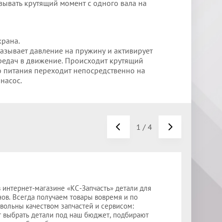
ывать крутящий момент с одного вала на
крана.
азывает давление на пружину и активирует
едач в движение. Происходит крутящий
во питания переходит непосредственно на
насос.
1
/
4
 интернет-магазине «КС-Запчасть» детали для
Выра
ов. Всегда получаем товары вовремя и по
поста
вольны качеством запчастей и сервисом:
опре
т выбрать детали под наш бюджет, подбирают
узлы 