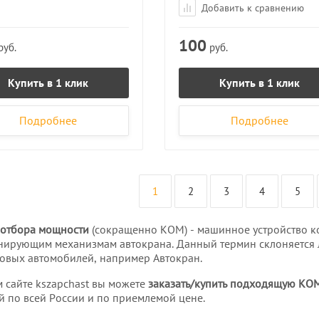
Добавить к сравнению
100
руб.
руб.
Купить в 1 клик
Купить в 1 клик
Подробнее
Подробнее
1
2
3
4
5
 отбора мощности
(сокращенно КОМ) - машинное устройство ко
ирующим механизмам автокрана. Данный термин склоняется 
зовых автомобилей, например Автокран.
 сайте kszapchast вы можете
заказать/купить подходящую КОМ
й по всей России и по приемлемой цене.