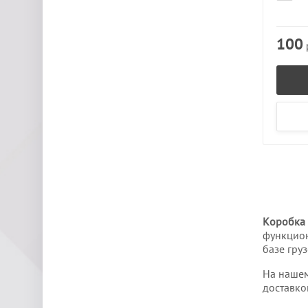
100
Коробка
функцион
базе гру
На нашем
доставко