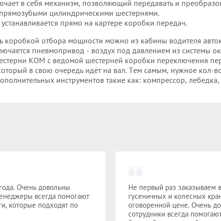
чает в себя механизм, позволяющий передавать и преобразов
 прямозубыми цилиндрическими шестернями.
 устанавливается прямо на картере коробки передач.
ь коробкой отбора мощности можно из кабины водителя авто
лючается пневмопривод - воздух под давлением из системы ок
естерни КОМ с ведомой шестерней коробки переключения пер
который в свою очередь идёт на вал. Тем самым, нужное кол-
ополнительных инструментов такие как: компрессор, лебедка, 
года. Очень довольны
Не первый раз заказываем в
Менеджеры всегда помогают
гусеничных и колесных кран
и, которые подходят по
оговоренной цене. Очень до
сотрудники всегда помогаю