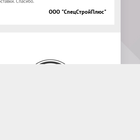
ставки. Спасибо.
ООО "СпецСтройПлюс"