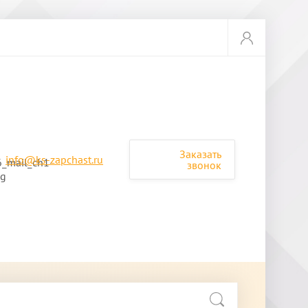
Заказать
info@ks-zapchast.ru
звонок