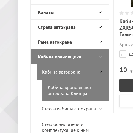
Канаты
Каби
Стрела автокрана
ZXRSG
Гали
Рама автокрана
Артику
До
Кабина крановщика
10
ру
Кабина автокрана
Кабина крановщика
автокрана Клинцы
Стекла кабины автокрана
Стеклоочистители и
комплектующие к ним