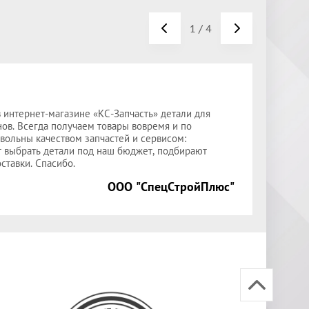
1
/
4
 интернет-магазине «КС-Запчасть» детали для
Выра
ов. Всегда получаем товары вовремя и по
поста
вольны качеством запчастей и сервисом:
опре
т выбрать детали под наш бюджет, подбирают
узлы 
ставки. Спасибо.
ООО "СпецСтройПлюс"