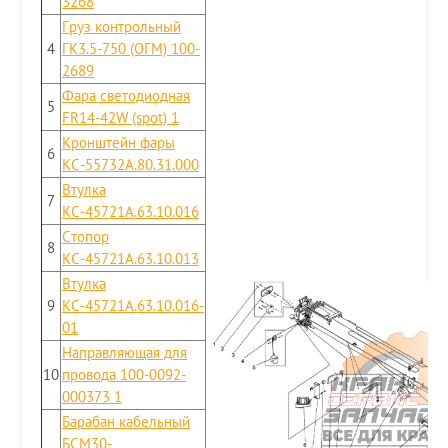
3268
Груз контрольный
4
ГК3.5-750 (ОГМ) 100-
2689
Фара светодиодная
5
FR14-42W (spot) 1
Кронштейн фары
6
КС-55732А.80.31.000
Втулка
7
КС-45721А.63.10.016
Стопор
8
КС-45721А.63.10.013
Втулка
9
КС-45721А.63.10.016-
01
Направляющая для
10
провода 100-0092-
000373 1
Барабан кабельный
БСМ30-