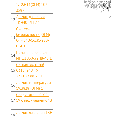
11
1.Т2.Н11(ОГМ) 102-
2587
Датчик давления
12
ТКН40-Р112 1
Система
безопасности (ОГМ)
13
ОГМ240-16.31-280-
014 1
Педаль напольная
14
MH1.1030-32HB-42 1
Сигнал звуковой
15
С313, 24В ТУ
37.003.688-75 1
Датчик температуры
16
19.3828 (ОГМ) 1
Соединитель СЭ11-
17
19 с индикацией-24В
1
Датчик давления ТКН
18