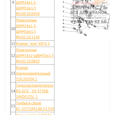
9
ШУМ14x1.5-
ШНМ16x1.5
ЯН.09.10.0450
Переходник
ШУМ14x1,5-
10
ШНМ16x1,5
ЯН.02.10.1140
11
Клапан "или" КИ 6 1
Переходник
12
ШУМ33x2-ШВМ33x1,5
ЯН.02.10.0810
Клапан
13
предохранительный
510.20.03А 1
Гидрораспределитель
14
RG-DCE - 03-573EB-
24VDC/Z5L 1
Трубка в сборе
15
КС-55732М1.86.13.310