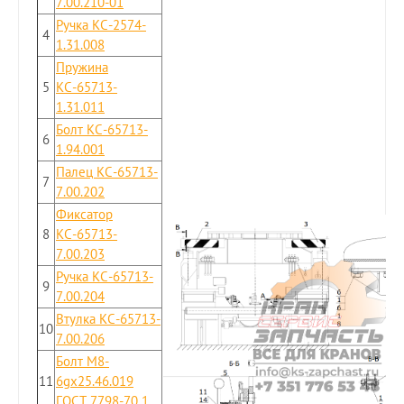
7.00.210-01
Ручка КС-2574-
4
1.31.008
Пружина
5
КС-65713-
1.31.011
Болт КС-65713-
6
1.94.001
Палец КС-65713-
7
7.00.202
Фиксатор
8
КС-65713-
7.00.203
Ручка КС-65713-
9
7.00.204
Втулка КС-65713-
10
7.00.206
Болт М8-
11
6gx25.46.019
ГОСТ 7798-70 1