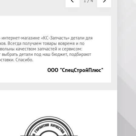
1
/
4
 интернет-магазине «КС-Запчасть» детали для
Выра
ов. Всегда получаем товары вовремя и по
поста
вольны качеством запчастей и сервисом:
опре
т выбрать детали под наш бюджет, подбирают
узлы 
ставки. Спасибо.
ООО "СпецСтройПлюс"