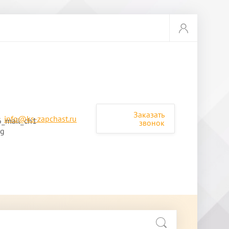
Заказать
info@ks-zapchast.ru
звонок