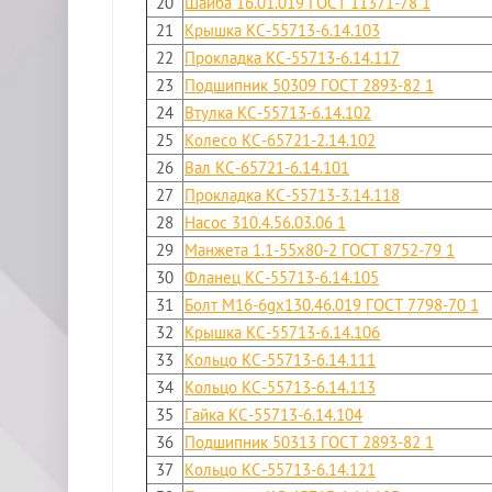
20
Шайба 16.01.019 ГОСТ 11371-78 1
21
Крышка КС-55713-6.14.103
22
Прокладка КС-55713-6.14.117
23
Подшипник 50309 ГОСТ 2893-82 1
24
Втулка КС-55713-6.14.102
25
Колесо КС-65721-2.14.102
26
Вал КС-65721-6.14.101
27
Прокладка КС-55713-3.14.118
28
Насос 310.4.56.03.06 1
29
Манжета 1.1-55x80-2 ГОСТ 8752-79 1
30
Фланец КС-55713-6.14.105
31
Болт М16-6gx130.46.019 ГОСТ 7798-70 1
32
Крышка КС-55713-6.14.106
33
Кольцо КС-55713-6.14.111
34
Кольцо КС-55713-6.14.113
35
Гайка КС-55713-6.14.104
36
Подшипник 50313 ГОСТ 2893-82 1
37
Кольцо КС-55713-6.14.121