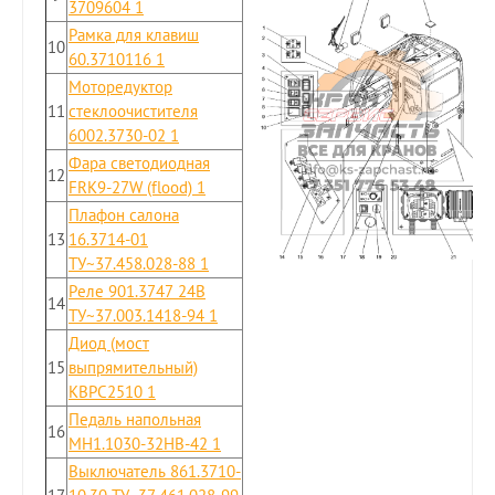
3709604 1
Рамка для клавиш
10
60.3710116 1
Моторедуктор
11
стеклоочистителя
6002.3730-02 1
Фара светодиодная
12
FRК9-27W (flood) 1
Плафон салона
13
16.3714-01
ТУ~37.458.028-88 1
Реле 901.3747 24В
14
ТУ~37.003.1418-94 1
Диод (мост
15
выпрямительный)
KBPC2510 1
Педаль напольная
16
MH1.1030-32HB-42 1
Выключатель 861.3710-